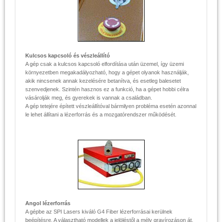
Kulcsos kapcsoló és vészleállító
A gép csak a kulcsos kapcsoló elfordítása után üzemel, így üzemi
környezetben megakadályozható, hogy a gépet olyanok használják,
akik nincsenek annak kezelésére betanítva, és esetleg balesetet
szenvedjenek. Szintén hasznos ez a funkció, ha a gépet hobbi célra
vásárolják meg, és gyerekek is vannak a családban.
A gép tetejére épített vészleállítóval bármilyen probléma esetén azonnal
le lehet állítani a lézerforrás és a mozgatórendszer működését.
Angol lézerforrás
A gépbe az SPI Lasers kiváló G4 Fiber lézerforrásai kerülnek
beépítésre. A választható modellek a jelöléstől a mély gravírozáson át,