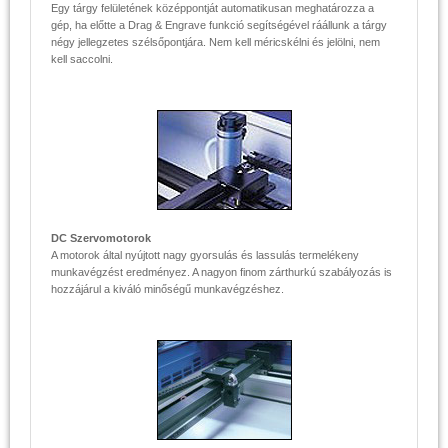
Egy tárgy felületének középpontját automatikusan meghatározza a
gép, ha előtte a Drag & Engrave funkció segítségével ráállunk a tárgy
négy jellegzetes szélsőpontjára. Nem kell méricskélni és jelölni, nem
kell saccolni.
DC Szervomotorok
A motorok által nyújtott nagy gyorsulás és lassulás termelékeny
munkavégzést eredményez. A nagyon finom zárthurkú szabályozás is
hozzájárul a kiváló minőségű munkavégzéshez.