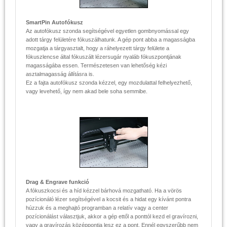
SmartPin Autofókusz
Az autofókusz szonda segítségével egyetlen gombnyomással egy
adott tárgy felületére fókuszálhatunk. A gép pont abba a magasságba
mozgatja a tárgyasztalt, hogy a ráhelyezett tárgy felülete a
fókuszlencse által fókuszált lézersugár nyaláb fókuszpontjának
magasságába essen. Természetesen van lehetőség kézi
asztalmagasság állításra is.
Ez a fajta autofókusz szonda kézzel, egy mozdulattal felhelyezhető,
vagy levehető, így nem akad bele soha semmibe.
Drag & Engrave funkció
A fókuszkocsi és a híd kézzel bárhová mozgatható. Ha a vörös
pozícionáló lézer segítségével a kocsit és a hidat egy kívánt pontra
húzzuk és a meghajtó programban a relatív vagy a center
pozícionálást választjuk, akkor a gép ettől a ponttól kezd el gravírozni,
vagy a gravírozás középpontja lesz ez a pont. Ennél egyszerűbb nem