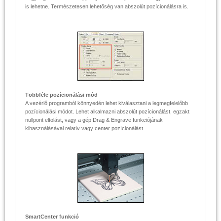
is lehetne. Természetesen lehetőség van abszolút pozícionálásra is.
Többféle pozícionálási mód
A vezérlő programból könnyedén lehet kiválasztani a legmegfelelőbb
pozícionálási módot. Lehet alkalmazni abszolút pozícionálást, egzakt
nullpont eltolást, vagy a gép Drag & Engrave funkciójának
kihasználásával relatív vagy center pozícionálást.
SmartCenter funkció