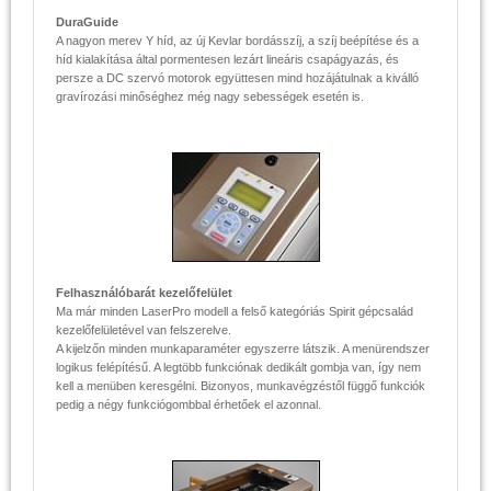
DuraGuide
A nagyon merev Y híd, az új Kevlar bordásszíj, a szíj beépítése és a
híd kialakítása által pormentesen lezárt lineáris csapágyazás, és
persze a DC szervó motorok együttesen mind hozájátulnak a kiválló
gravírozási minőséghez még nagy sebességek esetén is.
Felhasználóbarát kezelőfelület
Ma már minden LaserPro modell a felső kategóriás Spirit gépcsalád
kezelőfelületével van felszerelve.
A kijelzőn minden munkaparaméter egyszerre látszik. A menürendszer
logikus felépítésű. A legtöbb funkciónak dedikált gombja van, így nem
kell a menüben keresgélni. Bizonyos, munkavégzéstől függő funkciók
pedig a négy funkciógombbal érhetőek el azonnal.