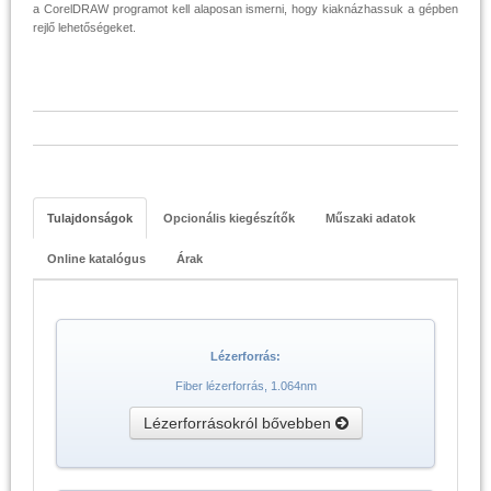
a CorelDRAW programot kell alaposan ismerni, hogy kiaknázhassuk a gépben
rejlő lehetőségeket.
Tulajdonságok
Opcionális kiegészítők
Műszaki adatok
Online katalógus
Árak
Lézerforrás:
Fiber lézerforrás, 1.064nm
Lézerforrásokról bővebben