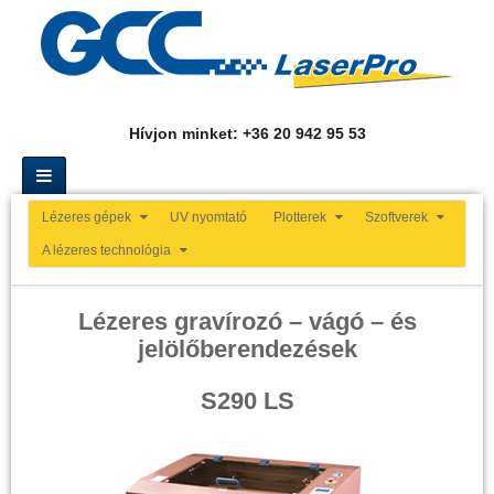
Hívjon minket: +36 20 942 95 53
Lézeres gépek
UV nyomtató
Plotterek
Szoftverek
A lézeres technológia
Lézeres gravírozó – vágó – és
jelölőberendezések
S290 LS