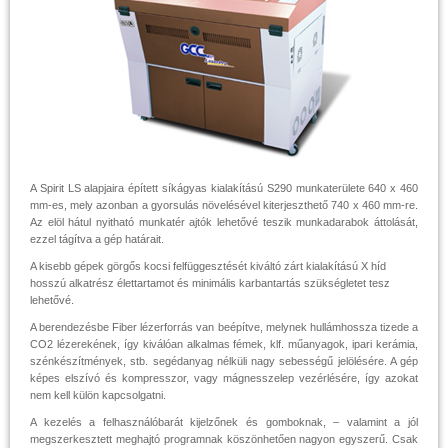
A Spirit LS alapjaira épített síkágyas kialakítású S290 munkaterülete 640 x 460
mm-es, mely azonban a gyorsulás növelésével kiterjeszthető 740 x 460 mm-re.
Az elöl hátul nyitható munkatér ajtók lehetővé teszik munkadarabok áttolását,
ezzel tágítva a gép határait.
A kisebb gépek görgős kocsi felfüggesztését kiváltó zárt kialakítású X híd
hosszú alkatrész élettartamot és minimális karbantartás szükségletet tesz
lehetővé.
A berendezésbe Fiber lézerforrás van beépítve, melynek hullámhossza tizede a
CO2 lézerekének, így kiválóan alkalmas fémek, klf. műanyagok, ipari kerámia,
szénkészítmények, stb. segédanyag nélküli nagy sebességű jelölésére. A gép
képes elszívó és kompresszor, vagy mágnesszelep vezérlésére, így azokat
nem kell külön kapcsolgatni.
A kezelés a felhasználóbarát kijelzőnek és gomboknak, – valamint a jól
megszerkesztett meghajtó programnak köszönhetően nagyon egyszerű. Csak