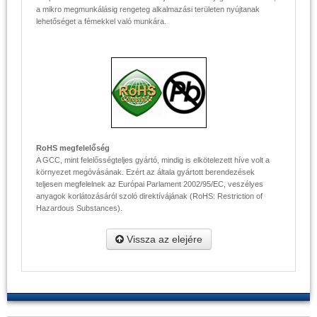
a mikro megmunkálásig rengeteg alkalmazási területen nyújtanak
lehetőséget a fémekkel való munkára.
RoHS megfelelőség
A GCC, mint felelősségteljes gyártó, mindig is elkötelezett híve volt a
környezet megóvásának. Ezért az általa gyártott berendezések
teljesen megfelelnek az Európai Parlament 2002/95/EC, veszélyes
anyagok korlátozásáról szoló direktívájának (RoHS: Restriction of
Hazardous Substances).
Vissza az elejére