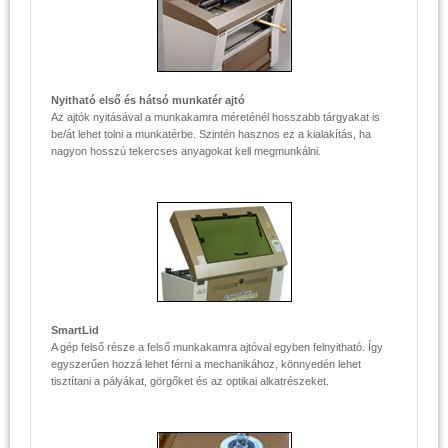
Nyitható első és hátsó munkatér ajtó
Az ajtók nyitásával a munkakamra méreténél hosszabb tárgyakat is
be/át lehet tolni a munkatérbe. Szintén hasznos ez a kialakítás, ha
nagyon hosszú tekercses anyagokat kell megmunkálni.
SmartLid
A gép felső része a felső munkakamra ajtóval egyben felnyitható. Így
egyszerűen hozzá lehet férni a mechanikához, könnyedén lehet
tisztítani a pályákat, görgőket és az optikai alkatrészeket.