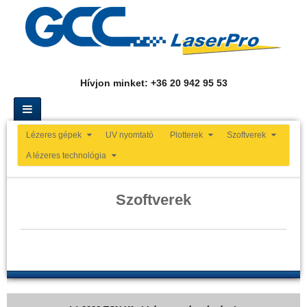
Hívjon minket: +36 20 942 95 53
Lézeres gépek
UV nyomtató
Plotterek
Szoftverek
A lézeres technológia
Szoftverek