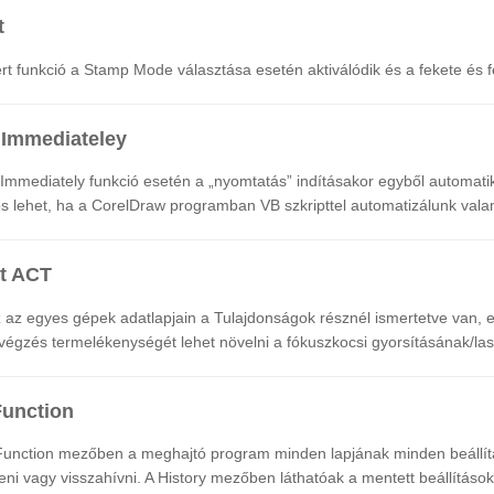
t
rt funkció a Stamp Mode választása esetén aktiválódik és a fekete és fe
 Immediateley
t Immediately funkció esetén a „nyomtatás” indításakor egyből automati
s lehet, ha a CorelDraw programban VB szkripttel automatizálunk valam
t ACT
z az egyes gépek adatlapjain a Tulajdonságok résznél ismertetve van, e
égzés termelékenységét lehet növelni a fókuszkocsi gyorsításának/las
Function
 Function mezőben a meghajtó program minden lapjának minden beállít
ni vagy visszahívni. A History mezőben láthatóak a mentett beállítások,