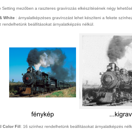
 Setting mezőben a raszteres gravírozás elkészítésének négy lehetősé
& White
: árnyalatképzéses gravírozást lehet készíteni a fekete szính
z rendelhetünk beállításokat árnyalatképzés nélkül.
 Color Fil
l: 16 színhez rendelhetünk beállításokat árnyalatképzés nélk