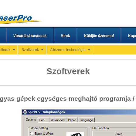
Vásárlási tanácsok
Hírek
Küldjön üzenetet!
Kapc
otterek
Szoftverek
A lézeres technológia
Szoftverek
gyas gépek egységes meghajtó programja / 