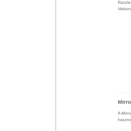
Raszte
Vektor
Mirro
A Mirro
haszno