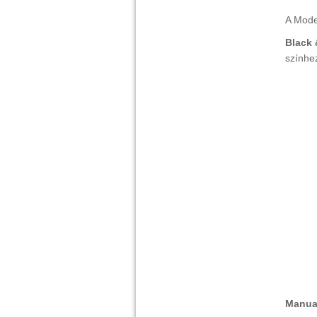
A Mode
Black 
színhe
Manual