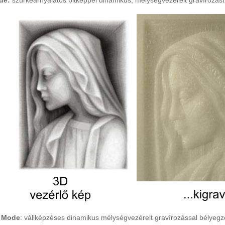
de:
szürkeárnyalatos bitképpel dinamikus, mélységvezérelt gravírozást 
 Mode
: vállképzéses dinamikus mélységvezérelt gravírozással bélyegző