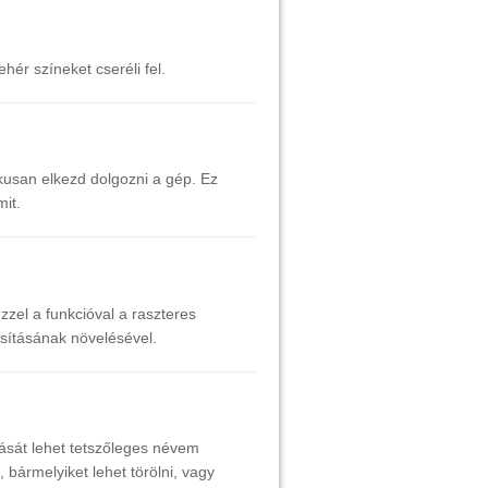
hér színeket cseréli fel.
kusan elkezd dolgozni a gép. Ez
it.
zzel a funkcióval a raszteres
sításának növelésével.
ását lehet tetszőleges névem
 bármelyiket lehet törölni, vagy