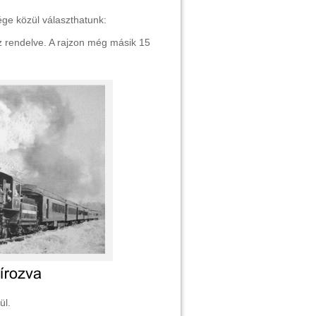
ge közül választhatunk:
ez rendelve. A rajzon még másik 15
ül.