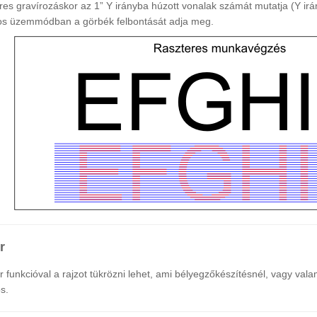
res gravírozáskor az 1” Y irányba húzott vonalak számát mutatja (Y irá
os üzemmódban a görbék felbontását adja meg.
r
r funkcióval a rajzot tükrözni lehet, ami bélyegzőkészítésnél, vagy va
s.