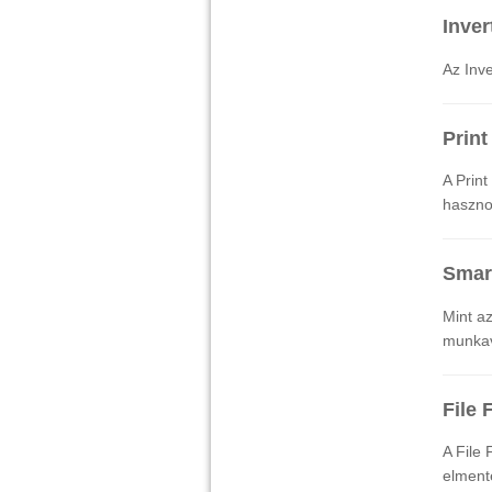
Inver
Az Inve
Print
A Prin
haszno
Smar
Mint a
munkav
File 
A File
elmente