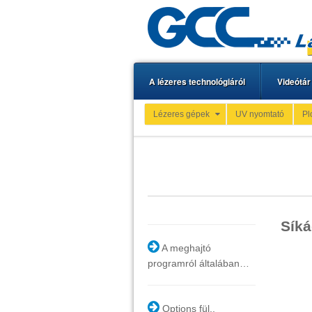
A lézeres technológiáról
Videótár
Lézeres gépek
UV nyomtató
Pl
Síká
A meghajtó
programról általában…
Options fül..