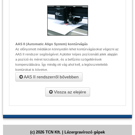
AAS II (Automatic Align System) kontúrvágás
Az előnyomott médiákon könnyedén lehet kontúrvágásokat végezni az
AAS II rendszer segítségével. A plotter képes pozícionáló jelek alapján
a pozíció és méret torzulások, és a befűzési szögeltérések
kompenzálására. Így mindig ott vág ahol kell, a legösszetettebb
kontúrokat is követve.
AAS II rendszerről bővebben
Vissza az elejére
(c) 2026 TCN Kft. | Lézergravírozó gépek