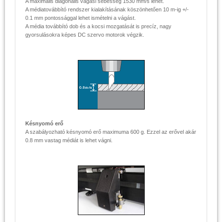
A maximális diagonális vágási sebesség 1530 mm/s lehet.
A médiatovábbító rendszer kialakításának köszönhetően 10 m-ig +/-
0.1 mm pontossággal lehet ismételni a vágást.
A média továbbító dob és a kocsi mozgatását is precíz, nagy
gyorsulásokra képes DC szervo motorok végzik.
Késnyomó erő
A szabályozható késnyomó erő maximuma 600 g. Ezzel az erővel akár
0.8 mm vastag médiát is lehet vágni.