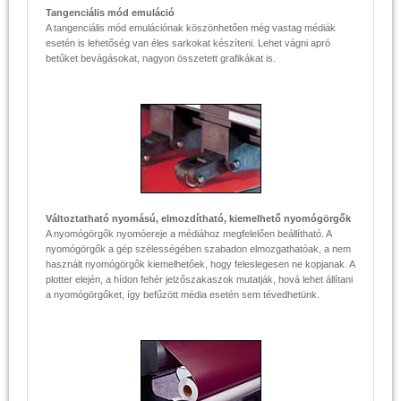
Tangenciális mód emuláció
A tangenciális mód emulációnak köszönhetően még vastag médiák
esetén is lehetőség van éles sarkokat készíteni. Lehet vágni apró
betűket bevágásokat, nagyon összetett grafikákat is.
Változtatható nyomású, elmozdítható, kiemelhető nyomógörgők
A nyomógörgők nyomóereje a médiához megfelelően beállítható. A
nyomógörgők a gép szélességében szabadon elmozgathatóak, a nem
használt nyomógörgők kiemelhetőek, hogy feleslegesen ne kopjanak. A
plotter elején, a hídon fehér jelzőszakaszok mutatják, hová lehet állítani
a nyomógörgőket, így befűzött média esetén sem tévedhetünk.