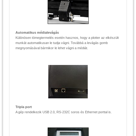
Automatikus médialevágás
Különösen tömegtermelés esetén hasznos, hogy a plotter az elkészült
munkát automatikusan le tudja vágni. Továbbá a levágás gomb
megnyomásával bármikor le lehet vágni a médiát.
Tripla port
A gép rendelkezik USB 2.0, RS-232C soros és Ethernet porttal is.