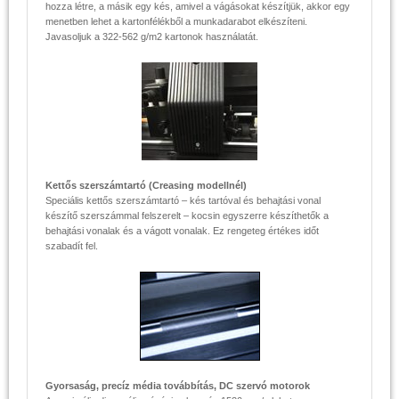
hozza létre, a másik egy kés, amivel a vágásokat készítjük, akkor egy
menetben lehet a kartonfélékből a munkadarabot elkészíteni.
Javasoljuk a 322-562 g/m2 kartonok használatát.
Kettős szerszámtartó (Creasing modellnél)
Speciális kettős szerszámtartó – kés tartóval és behajtási vonal
készítő szerszámmal felszerelt – kocsin egyszerre készíthetők a
behajtási vonalak és a vágott vonalak. Ez rengeteg értékes időt
szabadít fel.
Gyorsaság, precíz média továbbítás, DC szervó motorok