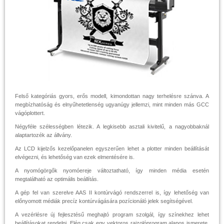
Felső kategóriás gyors, erős modell, kimondottan nagy terhelésre szánva. A
megbízhatóság és elnyűhetetlenség ugyanúgy jellemzi, mint minden más GCC
vágóplottert.
Négyféle szélességben létezik. A legkisebb asztali kivitelű, a nagyobbaknál
alaptartozék az állvány.
Az LCD kijelzős kezelőpanelen egyszerűen lehet a plotter minden beállítását
elvégezni, és lehetőség van ezek elmentésére is.
A nyomógörgők nyomóereje változtatható, így minden média esetén
megtalálható az optimális beállítás.
A gép fel van szerelve AAS II kontúrvágó rendszerrel is, így lehetőség van
előnyomott médiák precíz kontúrvágására pozícionáló jelek segítségével.
A vezérlésre új fejlesztésű meghajtó program szolgál, így színekhez lehet
beállításokat rendelni. Elég csak egy vektoros rajzolóprogram alapos ismerete,