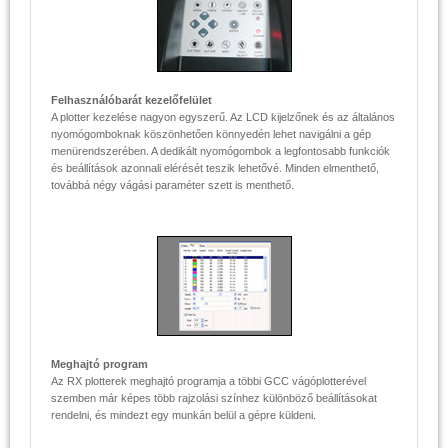
Felhasználóbarát kezelőfelület
A plotter kezelése nagyon egyszerű. Az LCD kijelzőnek és az általános
nyomógomboknak köszönhetően könnyedén lehet navigálni a gép
menürendszerében. A dedikált nyomógombok a legfontosabb funkciók
és beállítások azonnali elérését teszik lehetővé. Minden elmenthető,
továbbá négy vágási paraméter szett is menthető.
Meghajtó program
Az RX plotterek meghajtó programja a többi GCC vágóplotterével
szemben már képes több rajzolási színhez különböző beállításokat
rendelni, és mindezt egy munkán belül a gépre küldeni.