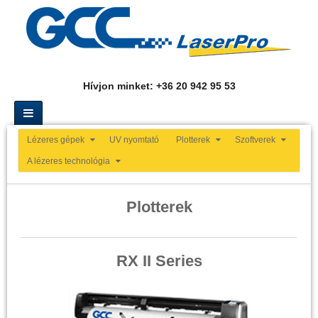
Hívjon minket: +36 20 942 95 53
Lézeres gépek
UV nyomtató
Plotterek
Szoftverek
A lézeres technológia
Plotterek
RX II Series