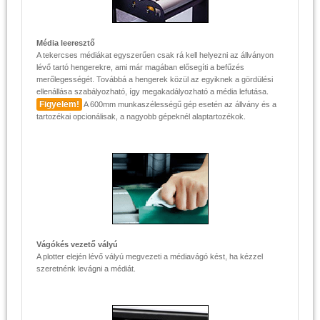
Média leeresztő
A tekercses médiákat egyszerűen csak rá kell helyezni az állványon
lévő tartó hengerekre, ami már magában elősegíti a befűzés
merőlegességét. Továbbá a hengerek közül az egyiknek a gördülési
ellenállása szabályozható, így megakadályozható a média lefutása.
Figyelem!
A 600mm munkaszélességű gép esetén az állvány és a
tartozékai opcionálisak, a nagyobb gépeknél alaptartozékok.
Vágókés vezető vályú
A plotter elején lévő vályú megvezeti a médiavágó kést, ha kézzel
szeretnénk levágni a médiát.