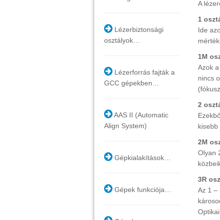
A léze
1 oszt
Lézerbiztonsági
Ide az
osztályok…
mérték
1M osz
Azok a
Lézerforrás fajták a
nincs 
GCC gépekben…
(fókusz
2 oszt
AAS II (Automatic
Ezekbő
Align System)
kisebb
2M osz
Olyan 
Gépkialakítások…
közbei
3R osz
Gépek funkciója…
Az 1 –
károso
Optika