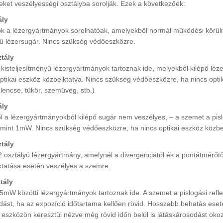
reket veszélyességi osztályba sorolják. Ezek a következőek:
ály
ok a lézergyártmányok sorolhatóak, amelyekből normál működési körül
ű lézersugár. Nincs szükség védőeszközre.
tály
 kisteljesítményű lézergyártmányok tartoznak ide, melyekből kilépő lé
optikai eszköz közbeiktatva. Nincs szükség védőeszközre, ha nincs opti
lencse, tükör, szemüveg, stb.)
ály
l a lézergyártmányokból kilépő sugár nem veszélyes, – a szemet a pislo
 mint 1mW. Nincs szükség védőeszközre, ha nincs optikai eszköz közbe
tály
2 osztályú lézergyártmány, amelynél a divergenciától és a pontátmérőtő
ktatása esetén veszélyes a szemre.
tály
 5mW közötti lézergyártmányok tartoznak ide. A szemet a pislogási re
dást, ha az expozíció időtartama kellően rövid. Hosszabb behatás es
i eszközön keresztül nézve még rövid időn belül is látáskárosodást oko