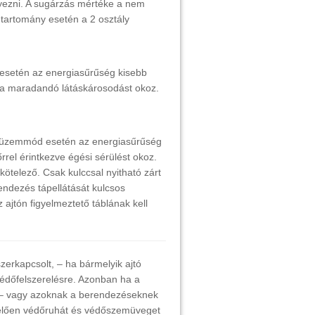
elyezni. A sugárzás mértéke a nem
 tartomány esetén a 2 osztály
setén az energiasűrűség kisebb
tva maradandó látáskárosodást okoz.
 üzemmód esetén az energiasűrűség
rel érintkezve égési sérülést okoz.
telező. Csak kulccsal nyitható zárt
endezés tápellátását kulcsos
z ajtón figyelmeztető táblának kell
erkapcsolt, – ha bármelyik ajtó
védőfelszerelésre. Azonban ha a
k, – vagy azoknak a berendezéseknek
lelően védőruhát és védőszemüveget