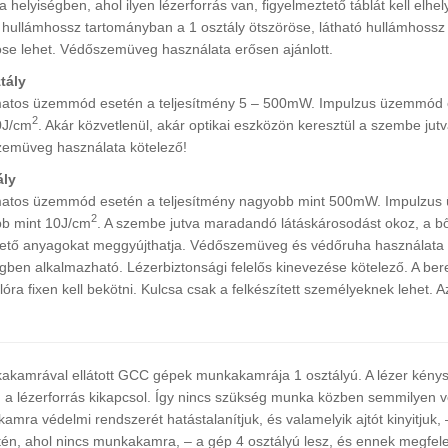
 helyiségben, ahol ilyen lézerforrás van, figyelmeztető táblát kell elh
ó hullámhossz tartományban a 1 osztály ötszöröse, látható hullámhossz
öse lehet. Védőszemüveg használata erősen ajánlott.
tály
atos üzemmód esetén a teljesítmény 5 – 500mW. Impulzus üzemmód e
2
0J/cm
. Akár közvetlenül, akár optikai eszközön keresztül a szembe ju
emüveg használata kötelező!
ály
atos üzemmód esetén a teljesítmény nagyobb mint 500mW. Impulzus
2
b mint 10J/cm
. A szembe jutva maradandó látáskárosodást okoz, a bőr
ető anyagokat meggyújthatja. Védőszemüveg és védőruha használata kö
égben alkalmazható. Lézerbiztonsági felelős kinevezése kötelező. A ber
óra fixen kell bekötni. Kulcsa csak a felkészített személyeknek lehet. A
akamrával ellátott GCC gépek munkakamrája 1 osztályú. A lézer kénysz
ik, a lézerforrás kikapcsol. Így nincs szükség munka közben semmilyen 
amra védelmi rendszerét hatástalanítjuk, és valamelyik ajtót kinyitju
tén, ahol nincs munkakamra, – a gép 4 osztályú lesz, és ennek megfe