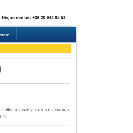
Hívjon minket: +36 20 942 95 53
solat
l
ek ellen a veszélyek ellen elsősorban
lni.