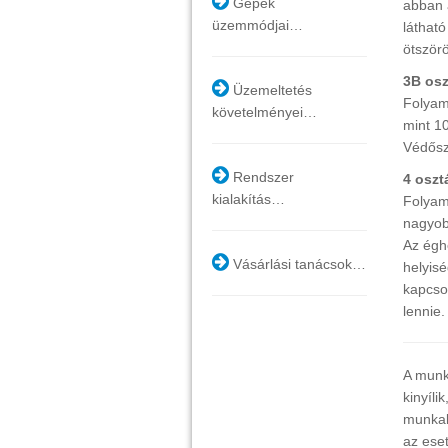
Gépek
abban a
üzemmódjai…
láthat
ötször
3B osz
Üzemeltetés
Folyam
követelményei…
mint 1
Védősz
Rendszer
4 oszt
kialakítás…
Folyam
nagyob
Az égh
Vásárlási tanácsok…
helyis
kapcsol
lennie.
A munk
kinyíl
munkak
az ese