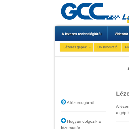
A lézeres technológiáról
Videótár
Lézeres gépek
UV nyomtató
Pl
Léze
A lézersugárról…
A lézer
a gép 
Hogyan dolgozik a
lézersugár…