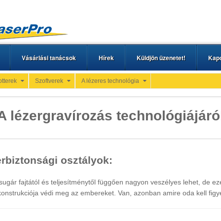
Vásárlási tanácsok
Hírek
Küldjön üzenetet!
Kapc
otterek
Szoftverek
A lézeres technológia
A lézergravírozás technológiájáró
rbiztonsági osztályok:
sugár fajtától és teljesítménytől függően nagyon veszélyes lehet, de ez
konstrukciója védi meg az embereket. Van, azonban amire oda kell figye