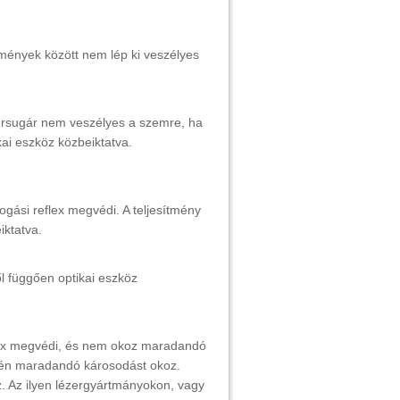
mények között nem lép ki veszélyes
zersugár nem veszélyes a szemre, ha
kai eszköz közbeiktatva.
gási reflex megvédi. A teljesítmény
iktatva.
l függően optikai eszköz
flex megvédi, és nem okoz maradandó
etén maradandó károsodást okoz.
z. Az ilyen lézergyártmányokon, vagy