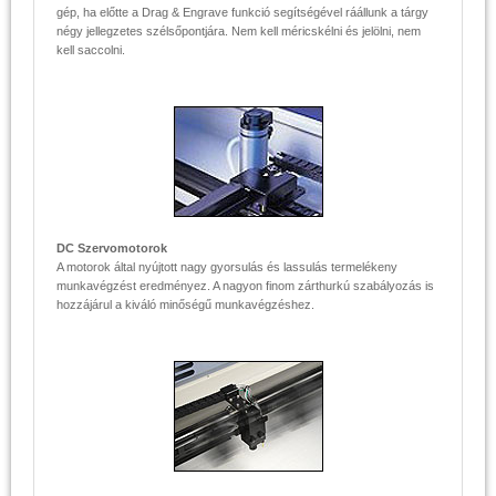
gép, ha előtte a Drag & Engrave funkció segítségével ráállunk a tárgy
négy jellegzetes szélsőpontjára. Nem kell méricskélni és jelölni, nem
kell saccolni.
DC Szervomotorok
A motorok által nyújtott nagy gyorsulás és lassulás termelékeny
munkavégzést eredményez. A nagyon finom zárthurkú szabályozás is
hozzájárul a kiváló minőségű munkavégzéshez.