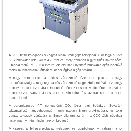
A GCC felső kategóriás síkágyas kialakítású gépcsaládjának első tagja a Sprit
SI. A munkaterülete 640 x 460 mm-es, mely azonban a gyorsulás növelésével
kiterjeszthető 740 x 460 mm-re. Az elöl hátul nyitható munkatér ajtók lehetővé
teszik munkadarabok áttolását, ezzel tágítva a gép határait.
A nagy munkafelület, a széles választható lézerforrás paletta, a nagy
termelékenység, a rengeteg alap és választható kiegészítő lehetővé teszi, hogy
komoly termelés számára is megfelelő géphez jussunk. A gép képes elszívó és
kompresszor, vagy mágnesszelep vezérlésére, így azokat nem kell külön
kapcsolgatni.
A berendezésbe RF gerjesztésű CO
lézer van beépítve. Egyaránt
2
alkalmazható nagysebességű, mégis nagyon finom gravírozásra, és akár
vastag anyagok vágására is. Ennek ellenére az ár, – a GCC többi gépéhez
hasonlóan, – még mindig nagyon kedvező.
A kezelés a felhasználóbarát kijelzőnek és gomboknak, – valamint a jól