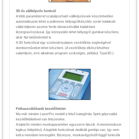
3D és vállképzés funkció
A több paraméterrel szabályozható vállképzésnek köszönhetően
automatikusan lehet a polimeres bélyegzőkészítés során kialakuló
vállal teljesen azonos ferde támasztóvállat kialakítani
lézergravírozással. Így könnyedén lehet bélyegző gumikat készíteni,
akár 4pt betűmérettel is.
A 3D funkcióval egy szürkeárnyalatos vezérlőkép segítségével
domborműveket lehet készíteni. (A vezérlőkép elkészítéséhez
valamilyen, erre alkalmas program szükséges, például: Type3D.)
Felhasználóbarát kezelőfelület
Ma már minden LaserPro modell a felső kategóriás Spirit gépcsalád
kezelőfelületével van felszerelve.
A kijelzőn minden munkaparaméter egyszerre látszik. A menürendszer
logikus felépítésű. A legtöbb funkciónak dedikált gombja van, így nem
kell a menüben keresgélni. Bizonyos, munkavégzéstől függő funkciók