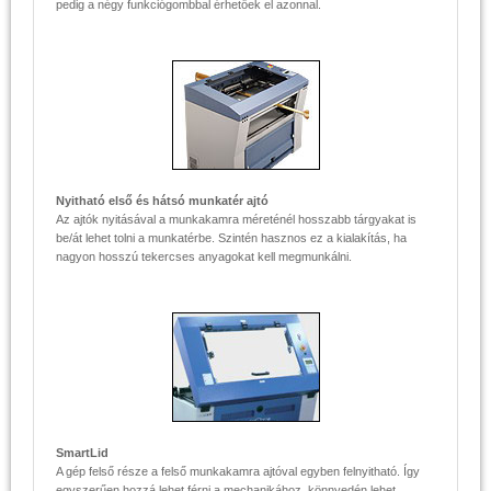
pedig a négy funkciógombbal érhetőek el azonnal.
Nyitható első és hátsó munkatér ajtó
Az ajtók nyitásával a munkakamra méreténél hosszabb tárgyakat is
be/át lehet tolni a munkatérbe. Szintén hasznos ez a kialakítás, ha
nagyon hosszú tekercses anyagokat kell megmunkálni.
SmartLid
A gép felső része a felső munkakamra ajtóval egyben felnyitható. Így
egyszerűen hozzá lehet férni a mechanikához, könnyedén lehet