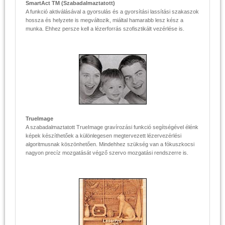
SmartAct TM (Szabadalmaztatott)
A funkció aktiválásával a gyorsulás és a gyorsítási lassítási szakaszok
hossza és helyzete is megváltozik, miáltal hamarabb lesz kész a
munka. Ehhez persze kell a lézerforrás szofisztikált vezérlése is.
TrueImage
A szabadalmaztatott TrueImage gravírozási funkció segítségével élénk
képek készíthetőek a különlegesen megtervezett lézervezérlési
algoritmusnak köszönhetően. Mindehhez szükség van a fókuszkocsi
nagyon precíz mozgatását végző szervo mozgatási rendszerre is.