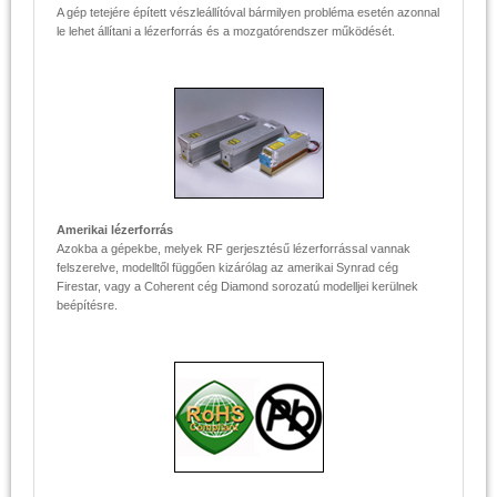
A gép tetejére épített vészleállítóval bármilyen probléma esetén azonnal
le lehet állítani a lézerforrás és a mozgatórendszer működését.
Amerikai lézerforrás
Azokba a gépekbe, melyek RF gerjesztésű lézerforrással vannak
felszerelve, modelltől függően kizárólag az amerikai Synrad cég
Firestar, vagy a Coherent cég Diamond sorozatú modelljei kerülnek
beépítésre.