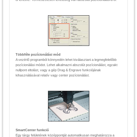
Többféle pozícionálási mód
A vezérlő programból könnyedén lehet kiválasztani a legmegfelelőbb
pozícionálási módot. Lehet alkalmazni abszolút pozícionálást, egzakt
nullpont eltolást, vagy a gép Drag & Engrave funkciójának
kihasználásával relatív vagy center pozícionálást.
SmartCenter funkció
Egy tárgy felületének középpontját automatikusan meghatározza a