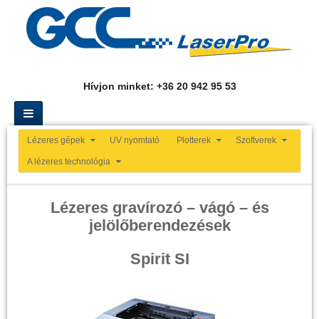
Hívjon minket: +36 20 942 95 53
Lézeres gépek
UV nyomtató
Plotterek
Szoftverek
A lézeres technológia
Lézeres gravírozó – vágó – és
jelölőberendezések
Spirit SI