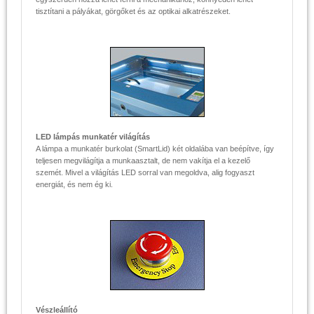
tisztítani a pályákat, görgőket és az optikai alkatrészeket.
LED lámpás munkatér világítás
A lámpa a munkatér burkolat (SmartLid) két oldalába van beépítve, így
teljesen megvilágítja a munkaasztalt, de nem vakítja el a kezelő
szemét. Mivel a világítás LED sorral van megoldva, alig fogyaszt
energiát, és nem ég ki.
Vészleállító