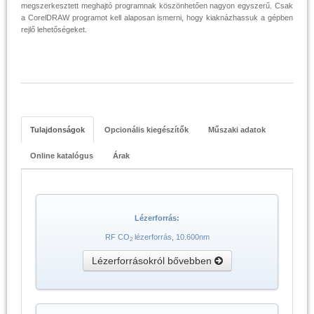
megszerkesztett meghajtó programnak köszönhetően nagyon egyszerű. Csak
a CorelDRAW programot kell alaposan ismerni, hogy kiaknázhassuk a gépben
rejlő lehetőségeket.
Tulajdonságok
Opcionális kiegészítők
Műszaki adatok
Online katalógus
Árak
Lézerforrás:
RF CO
lézerforrás, 10.600nm
2
Lézerforrásokról bővebben