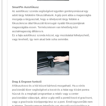
SmartPin Autofókusz
Az autofókusz szonda segítségével egyetlen gombnyomással egy
adott tárgy felületére fókuszálhatunk. A gép pont abba a magasságba
mozgatja a tárgyasztalt, hogy a ráhelyezett tárgy felülete a
fókuszlencse által fókuszált lézersugár nyaláb fókuszpontjának
magasságába essen. Természetesen van lehetőség kézi
asztalmagasság állításra is.
Ez a fajta autofókusz szonda kézzel, egy mozdulattal felhelyezhető,
vagy levehető, így nem akad bele soha semmibe.
Drag & Engrave funkció
A fókuszkocsi és a híd kézzel bárhová mozgatható. Ha a vörös
pozícionáló lézer segítségével a kocsit és a hidat egy kívánt pontra
húzzuk és a meghajtó programban a relatív vagy a center
pozícionálást választjuk, akkor a gép ettől a ponttól kezd el gravírozni,
vagy a gravírozás középpontja lesz ez a pont. Ennél egyszerűbb nem
is lehetne. Természetesen lehetőség van abszolút pozícionálásra is.